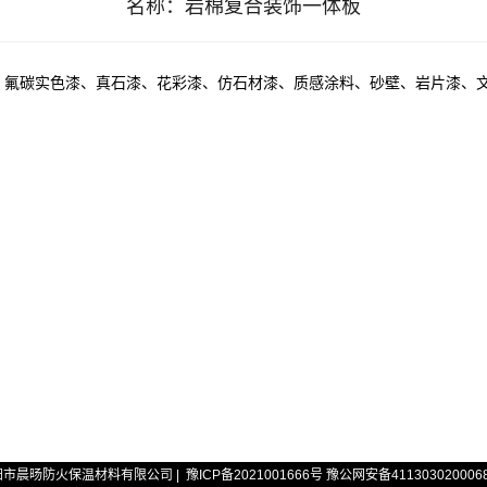
名称：
岩棉复合装饰一体板
、氟碳实色漆、真石漆、花彩漆、仿石材漆、质感涂料、砂壁、岩片漆、
阳市晨旸防火保温材料有限公司 |
豫ICP备2021001666号
豫公网安备411303020006