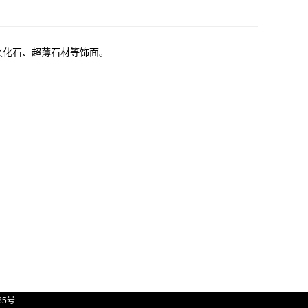
文化石、超薄石材等饰面。
85号