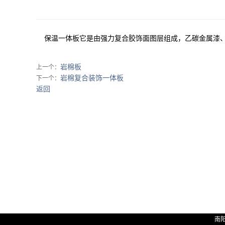
保温一体板它是由强力复合胶饰面图层组成，乙碳金属漆
岩棉板
上一个：
岩棉复合装饰一体板
下一个：
返回
南