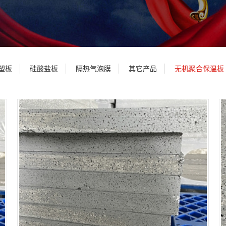
塑板
硅酸盐板
隔热气泡膜
其它产品
无机聚合保温板