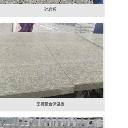
硅岩板
无机聚合保温板